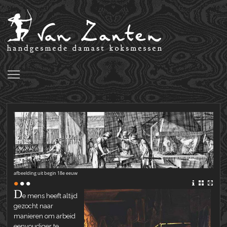
Toggle main menu visibility
afbeelding uit begin 18e eeuw
•
•
•
D
e mens heeft altijd
gezocht naar
manieren om arbeid
eenvoudiger te