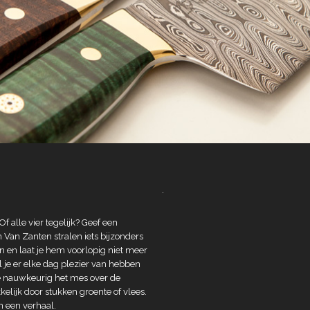
.
f alle vier tegelijk? Geef een
an Zanten stralen iets bijzonders
den en laat je hem voorlopig niet meer
l je er elke dag plezier van hebben
t je nauwkeurig het mes over de
elijk door stukken groente of vlees.
n een verhaal.