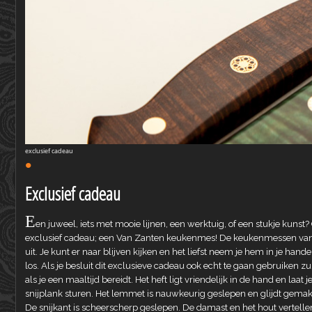
exclusief cadeau
•
Exclusief cadeau
E
en juweel, iets met mooie lijnen, een werktuig, of een stukje kunst? O
exclusief cadeau; een Van Zanten keukenmes! De keukenmessen van V
uit. Je kunt er naar blijven kijken en het liefst neem je hem in je han
los. Als je besluit dit exclusieve cadeau ook echt te gaan gebruiken zu
als je een maaltijd bereidt. Het heft ligt vriendelijk in de hand en laa
snijplank sturen. Het lemmet is nauwkeurig geslepen en glijdt gemakk
De snijkant is scheerscherp geslepen. De damast en het hout vertelle