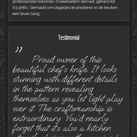
professionele koksmes. Drakenadem damast, gehard tot
63,5HRc. Gemaakt om dagelijks te presteren in de keuken,
een leven lang.
Testimonial
"
Proud owner of this
beautiful chef’s knife. It looks
stunning with different details
in the pattern revealing
themselves as you let light play
over it. The craftsmanship is
extraordinary. You’d nearly
forget that it´s also a kitchen