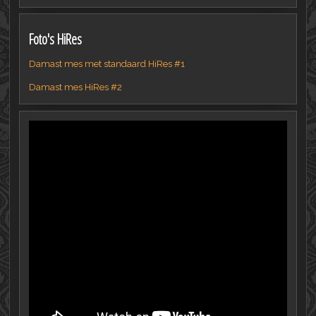
Foto's HiRes
Damast mes met standaard HiRes #1
Damast mes HiRes #2