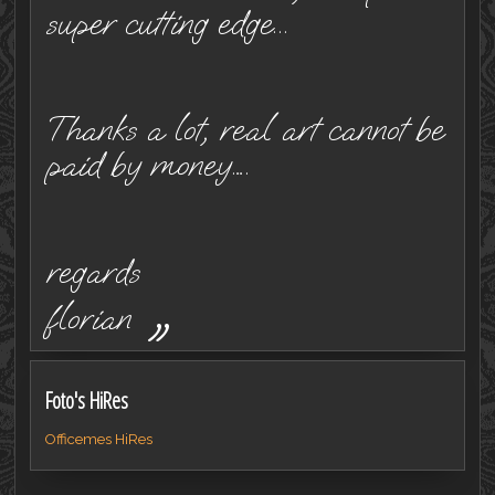
super cutting edge...
Thanks a lot, real art cannot be
paid by money….
regards
„
florian
Foto's HiRes
Officemes HiRes