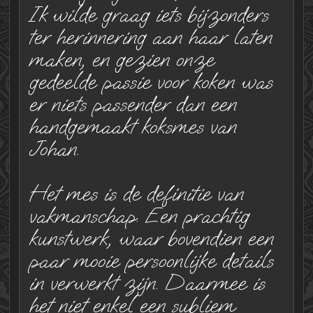
Ik wilde graag iets bijzonders
ter herinnering aan haar laten
maken, en gezien onze
gedeelde passie voor koken was
er niets passender dan een
handgemaakt koksmes van
Johan.
Het mes is de definitie van
vakmanschap. Een prachtig
kunstwerk, waar bovendien een
paar mooie persoonlijke details
in verwerkt zijn. Daarmee is
het niet enkel een subliem