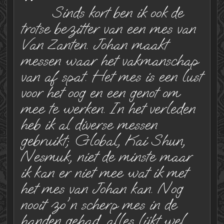
"
Sinds kort ben ik ook de
trotse bezitter van een mes van
Van Zanten. Johan maakt
messen waar het vakmanschap
van af spat. Het mes is een lust
voor het oog en een genot om
mee te werken. In het verleden
heb ik al diverse messen
gebruikt; Global, Kai Shun,
Nesmuk, niet de minste maar
ik kan er niet mee wat ik met
het mes van Johan kan. Nog
nooit zo'n scherp mes in de
handen gehad, alles lijkt wel