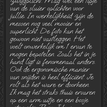
zwijgplicht. Mag wel een tipje
van de sluier oplichten voor
jullie. In werkelijkheid zijn de
messen nog veel mooier en
superlicht. De foto kan het
gewoon niet vastleggen. Het
voelt onwerkelijk om 1 ervan te
mogen bepotelen. Zoals het in je
hand ligt is fenomenaal anders.
Ook de ergonomische manier
van snijden is heel efficiënt. Je
rolt als het ware er doorheen.
Ik mag het straks thuis ervaren
op een arm uitje en een bosje