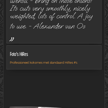
utensil - bring on those onions!
Its cuts very smoothly, nicely
weighted, lots of control. A joy
to use. - Alexander van Os
„
Foto's HiRes
Professioneel koksmes met standaard HiRes #1